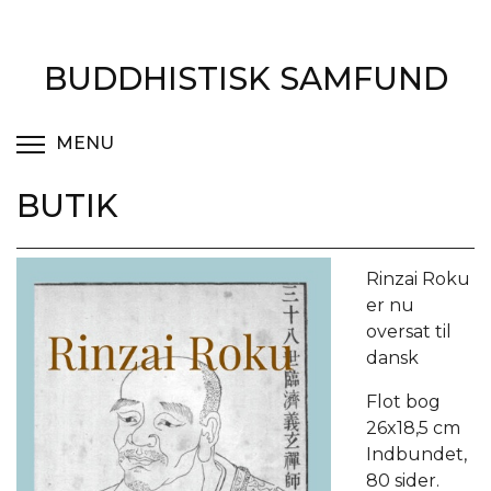
Gå
til
hovedindhold
BUDDHISTISK SAMFUND
MENU
SKIFT MENUGENS SYNLIGHED
BUTIK
Rinzai Roku
er nu
oversat til
dansk
Flot bog
26x18,5 cm
Indbundet,
80 sider.