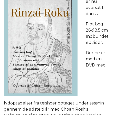
er nu
oversat til
dansk
Flot bog
26x18,5 cm
Indbundet,
80 sider.
Denne er
med en
DVD med
lydoptagelser fra teishoer optaget under sesshin
gennem de sidste ti år med Choan Roshis