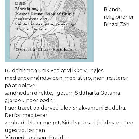
Blandt
religioner er
Rinzai Zen
Buddhismen unik ved at vi ikke vil nøjes
med andenhåndsviden, med at tro, men insisterer
på at opleve
sandheden direkte, ligesom Siddharta Gotama
gjorde under bodhi-
figentræet og derved blev Shakyamuni Buddha.
Derfor mediterer
zenbuddhister meget. Siddharta sad jo i dhyana i en
uges tid, før han
’vågnede op’ som Buddha